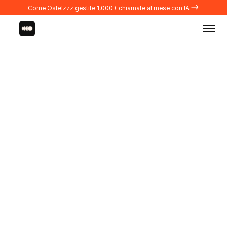
→
Come Ostelzzz gestite 1,000+ chiamate al mese con IA
HOTEL