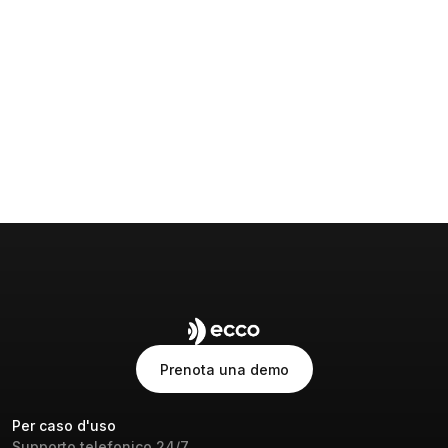
perdita di ricavi fuori orario a favore 
delle OTA
da
Momo Ramadori
6 luglio 2026
Prenota una demo
Prenota una demo
Per caso d'uso
Supporto telefonico 24/7