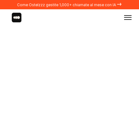
→
Come Ostelzzz gestite 1,000+ chiamate al mese con IA
Integrazioni
PROPERTY MANAGERS