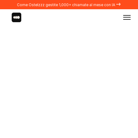
→
Come Ostelzzz gestite 1,000+ chiamate al mese con IA
Integrazioni
PROPERTY MANAGERS